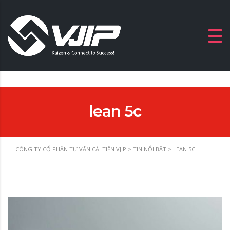
lean 5c
CÔNG TY CỔ PHẦN TƯ VẤN CẢI TIẾN VJIP
>
TIN NỔI BẬT
>
LEAN 5C