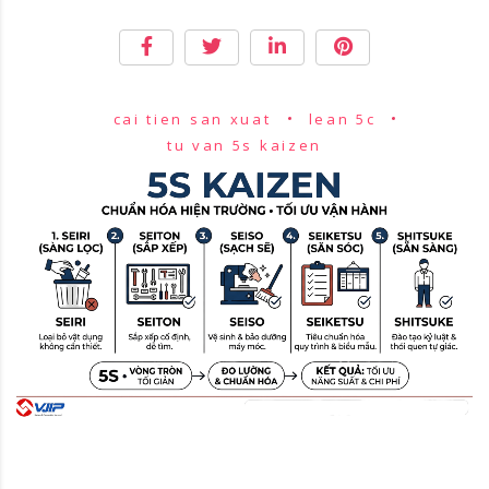
giải phóng
điểm nghẽn
năng suất
cai tien san xuat
lean 5c
tu van 5s kaizen