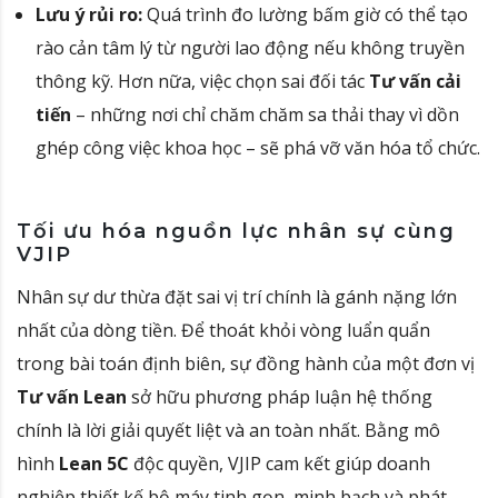
Lưu ý rủi ro:
Quá trình đo lường bấm giờ có thể tạo
rào cản tâm lý từ người lao động nếu không truyền
thông kỹ. Hơn nữa, việc chọn sai đối tác
Tư vấn cải
tiến
– những nơi chỉ chăm chăm sa thải thay vì dồn
ghép công việc khoa học – sẽ phá vỡ văn hóa tổ chức.
Tối ưu hóa nguồn lực nhân sự cùng
VJIP
Nhân sự dư thừa đặt sai vị trí chính là gánh nặng lớn
nhất của dòng tiền.
Để thoát khỏi vòng luẩn quẩn
trong bài toán định biên, sự đồng hành của một đơn vị
Tư vấn Lean
sở hữu phương pháp luận hệ thống
chính là lời giải quyết liệt và an toàn nhất
.
Bằng mô
hình
Lean 5C
độc quyền, VJIP cam kết giúp doanh
nghiệp thiết kế bộ máy tinh gọn, minh bạch và phát