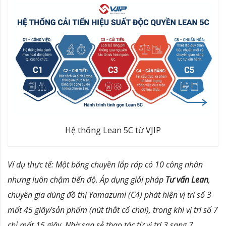
Hệ thống Lean 5C từ VJIP
Ví dụ thực tế: Một băng chuyền lắp ráp có 10 công nhân
nhưng luôn chậm tiến độ. Áp dụng giải pháp
Tư vấn Lean
,
chuyên gia dùng đồ thị Yamazumi (C4) phát hiện vị trí số 3
mất 45 giây/sản phẩm (nút thắt cổ chai), trong khi vị trí số 7
chỉ mất 15 giây. Nhờ san sẻ thao tác từ vị trí 3 sang 7,