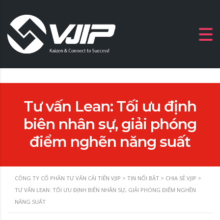
Tư vấn Lean: Tối ưu định
biên nhân sự, giải phóng
điểm nghẽn năng suất
CÔNG TY CỔ PHẦN TƯ VẤN CẢI TIẾN VJIP
>
TIN NỔI BẬT
>
CHIA SẺ VJIP
>
TƯ VẤN LEAN: TỐI ƯU ĐỊNH BIÊN NHÂN SỰ, GIẢI PHÓNG ĐIỂM NGHẼN
NĂNG SUẤT