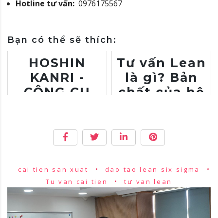
Hotline tư vấn:
0976175567
Bạn có thể sẽ thích:
HOSHIN
Tư vấn Lean
KANRI -
là gì? Bản
CÔNG CỤ
chất của hệ
PHÁT TRIỂN
thống tối ưu
NĂNG LỰC
hóa vận
CÁ NHÂN
hành doanh
TRONG
nghiệp
DOANH
cai tien san xuat
dao tao lean six sigma
NGHIỆP
Tu van cai tien
tư van lean