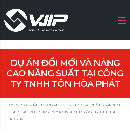
DỰ ÁN ĐỔI MỚI VÀ NÂNG
CAO NĂNG SUẤT TẠI CÔNG
TY TNHH TÔN HÒA PHÁT
CÔNG TY CỔ PHẦN TƯ VẤN CẢI TIẾN VJIP
>
ĐÀO TẠO QUẢN LÝ SẢN XUẤT
>
DỰ ÁN ĐỔI MỚI VÀ NÂNG CAO NĂNG SUẤT TẠI CÔNG TY TNHH TÔN
HÒA PHÁT