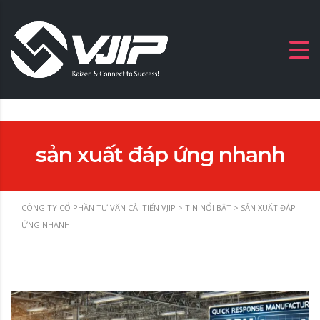
sản xuất đáp ứng nhanh
CÔNG TY CỔ PHẦN TƯ VẤN CẢI TIẾN VJIP
>
TIN NỔI BẬT
>
SẢN XUẤT ĐÁP
ỨNG NHANH