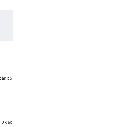
thua
Phỏng
nền
Vấn
công
Quản
nghiệp
Lý
sản
Sản
xuất
Xuất
của
Thường
thế
Gặp
giới
Nhất
50-60
năm?!!
toàn bộ
o 3 đặc