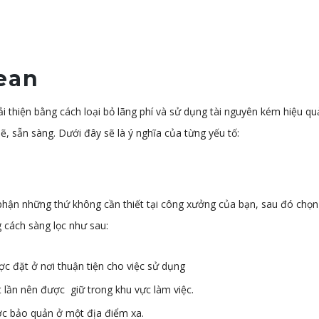
ean
i thiện bằng cách loại bỏ lãng phí và sử dụng tài nguyên kém hiệu q
ẽ, sẵn sàng. Dưới đây sẽ là ý nghĩa của từng yếu tố:
VJIP qua cộng
Chương trình cải tiến của
lý sản xuất
công ty chúng tôi bắt đầu
 phận những thứ không cần thiết tại công xưởng của bạn, sau đó chọn 
iệp. Thực sự tôi
từ tháng 7 năm 2019. Tuy
 cách sàng lọc như sau:
ất cao về trình độ
nhiên, từ cuối năm 2018,
, kinh nghiệm t...
Ban lãnh đạo công ty đã n...
ợc đặt ở nơi thuận tiện cho việc sử dụng
 lần nên được giữ trong khu vực làm việc.
c bảo quản ở một địa điểm xa.