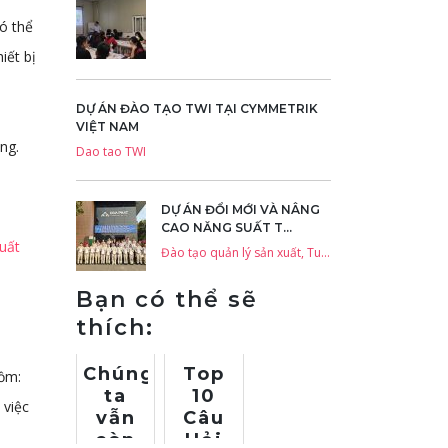
có thể
iết bị
DỰ ÁN ĐÀO TẠO TWI TẠI CYMMETRIK
VIỆT NAM
ng.
Dao tao TWI
DỰ ÁN ĐỔI MỚI VÀ NÂNG
CAO NĂNG SUẤT T...
xuất
Đào tạo quản lý sản xuất, Tu van Lean Six Sigma
Bạn có thể sẽ
thích:
Chúng
Top
gồm:
ta
10
 việc
vẫn
Câu
còn
Hỏi