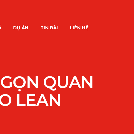
Ố
DỰ ÁN
TIN BÀI
LIÊN HỆ
H GỌN QUAN
O LEAN