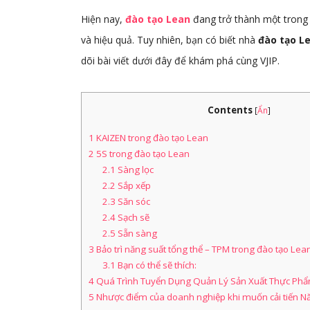
Hiện nay,
đào tạo Lean
đang trở thành một trong
và hiệu quả. Tuy nhiên, bạn có biết nhà
đào tạo L
dõi bài viết dưới đây để khám phá cùng VJIP.
Contents
[
Ẩn
]
1
KAIZEN trong đào tạo Lean
2
5S trong đào tạo Lean
2.1
Sàng lọc
2.2
Sắp xếp
2.3
Săn sóc
2.4
Sạch sẽ
2.5
Sẵn sàng
3
Bảo trì năng suất tổng thể – TPM trong đào tạo Lea
3.1
Bạn có thể sẽ thích:
4
Quá Trình Tuyển Dụng Quản Lý Sản Xuất Thực Phẩ
5
Nhược điểm của doanh nghiệp khi muốn cải tiến N