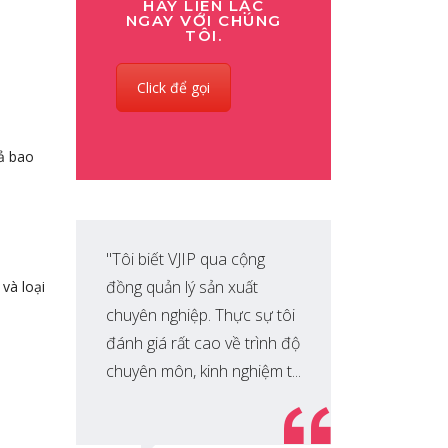
HÃY LIÊN LẠC
NGAY VỚI CHÚNG
TÔI.
Click để gọi
uả bao
"Tôi biết VJIP qua cộng
Chư
đồng quản lý sản xuất
côn
và loại
chuyên nghiệp. Thực sự tôi
từ 
đánh giá rất cao về trình độ
nhi
chuyên môn, kinh nghiệm t...
Ban