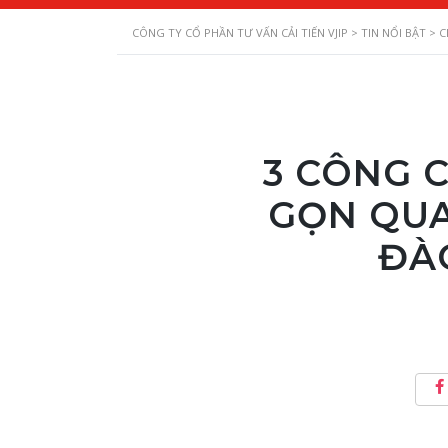
CÔNG TY CỔ PHẦN TƯ VẤN CẢI TIẾN VJIP
>
TIN NỔI BẬT
>
C
3 CÔNG C
GỌN QU
ĐÀ