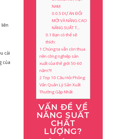
NAM
0.0.5
DỰ ÁN ĐỔI
MỚI VÀ NÂNG CAO
 liên
NĂNG SUẤT T...
0.1
Bạn có thể sẽ
thích:
1
Chúng ta vẫn còn thua
u cải
nền công nghiệp sản
ng của
xuất của thế giới 50-60
năm?!!
2
Top 10 Câu Hỏi Phỏng
Vấn Quản Lý Sản Xuất
Thường Gặp Nhất
VẤN ĐỀ VỀ
NĂNG SUẤT
CHẤT
LƯỢNG?