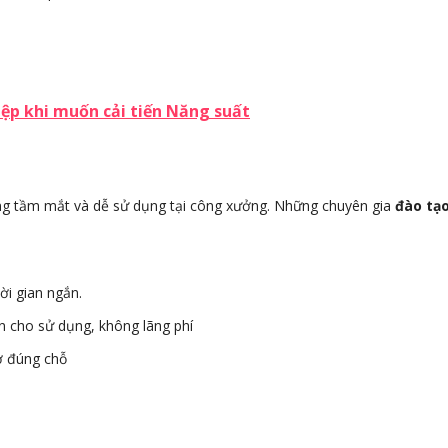
UẤN NGUYỄN
ÔNG NGÔ XUÂN PHÚC
ion Manager - Taishodo
Giám Đốc Công ty cổ phần Thiệp nổi 
m
Thủ công mỹ nghệ Việt Nam
ệp khi muốn cải tiến Năng suất
rong tầm mắt và dễ sử dụng tại công xưởng. Những chuyên gia
đào tạ
ời gian ngắn.
iện cho sử dụng, không lãng phí
 ở đúng chỗ