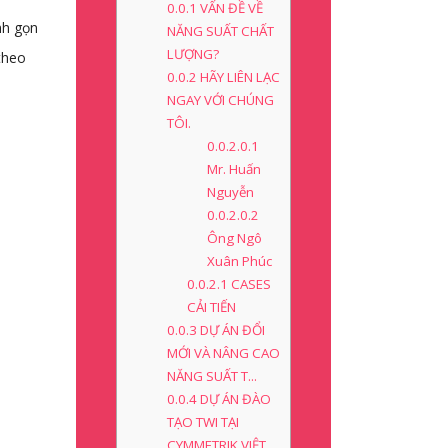
0.0.1
VẤN ĐỀ VỀ
nh gọn
NĂNG SUẤT CHẤT
LƯỢNG?
theo
0.0.2
HÃY LIÊN LẠC
NGAY VỚI CHÚNG
TÔI.
0.0.2.0.1
Mr. Huấn
Nguyễn
0.0.2.0.2
Ông Ngô
Xuân Phúc
0.0.2.1
CASES
CẢI TIẾN
0.0.3
DỰ ÁN ĐỔI
MỚI VÀ NÂNG CAO
NĂNG SUẤT T...
0.0.4
DỰ ÁN ĐÀO
TẠO TWI TẠI
CYMMETRIK VIỆT