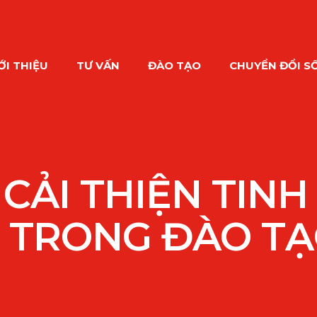
ỚI THIỆU
TƯ VẤN
ĐÀO TẠO
CHUYỂN ĐỔI S
 CẢI THIỆN TIN
 TRONG ĐÀO TẠ