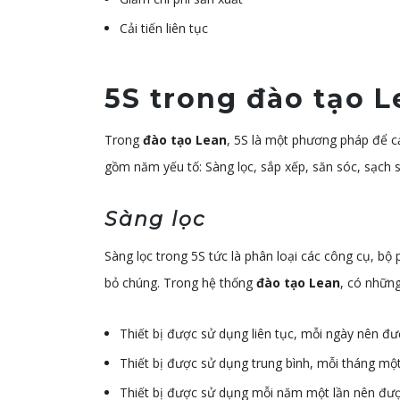
Cải tiến liên tục
5S trong đào tạo L
Trong
đào tạo Lean
, 5S là một phương pháp để cả
gồm năm yếu tố: Sàng lọc, sắp xếp, săn sóc, sạch s
Sàng lọc
"Tôi biết 
đồng quản 
Sàng lọc trong 5S tức là phân loại các công cụ, bộ
chuyên ngh
bỏ chúng. Trong hệ thống
đào tạo Lean
, có những
đánh giá r
chuyên môn
Thiết bị được sử dụng liên tục, mỗi ngày nên đư
Thiết bị được sử dụng trung bình, mỗi tháng một
Thiết bị được sử dụng mỗi năm một lần nên đượ