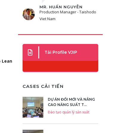
MR. HUẤN NGUYỄN
ÔNG 
và
Production Manager - Taishodo
Giám Đ
Viet Nam
Thủ cô
Tải Profile VJIP
o Lean
CASES CẢI TIẾN
DỰ ÁN ĐỔI MỚI VÀ NÂNG
CAO NĂNG SUẤT T...
Đào tạo quản lý sản xuất