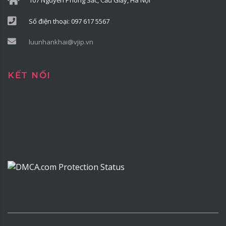
107 Nguyễn Phong Sắc, Cầu Giấy, Hà Nội
Số điện thoại: 097 617 5567
luunhankhai@vjip.vn
KẾT NỐI