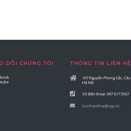
O DÕI CHÚNG TÔI
THÔNG TIN LIÊN HỆ
ebook
107 Nguyễn Phong Sắc, Cầu 
utube
Hà Nội
Số điện thoại: 097 617 5567
luunhankhai@vjip.vn