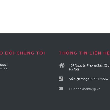
O DÕI CHÚNG TÔI
THÔNG TIN LIÊN HỆ
ebook
107 Nguyễn Phong Sắc, Cầu 
utube
Hà Nội
Số điện thoại: 097 617 5567
luunhankhai@vjip.vn