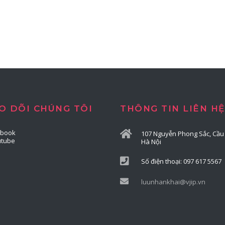
O DÕI CHÚNG TÔI
THÔNG TIN LIÊN HỆ
ebook
107 Nguyễn Phong Sắc, Cầu 
utube
Hà Nội
Số điện thoại: 097 617 5567
luunhankhai@vjip.vn