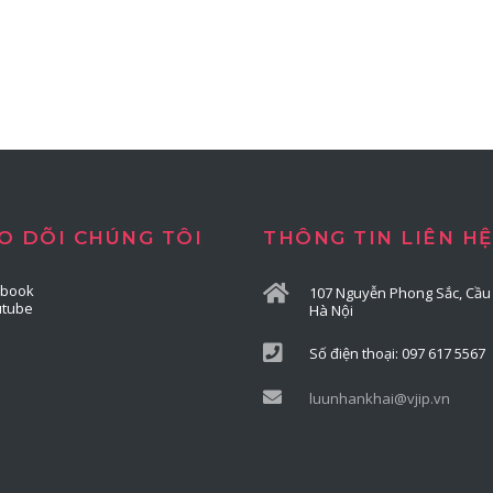
O DÕI CHÚNG TÔI
THÔNG TIN LIÊN HỆ
ebook
107 Nguyễn Phong Sắc, Cầu 
utube
Hà Nội
Số điện thoại: 097 617 5567
luunhankhai@vjip.vn