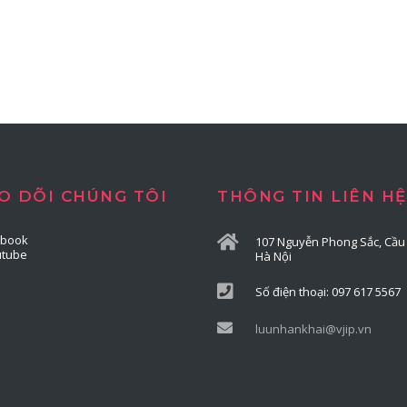
O DÕI CHÚNG TÔI
THÔNG TIN LIÊN HỆ
ebook
107 Nguyễn Phong Sắc, Cầu 
utube
Hà Nội
Số điện thoại: 097 617 5567
luunhankhai@vjip.vn