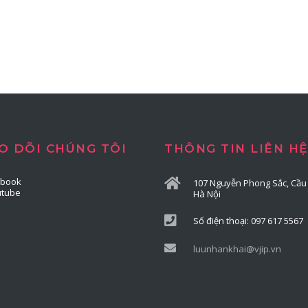
O DÕI CHÚNG TÔI
THÔNG TIN LIÊN HỆ
ebook
107 Nguyễn Phong Sắc, Cầu 
utube
Hà Nội
Số điện thoại: 097 617 5567
luunhankhai@vjip.vn