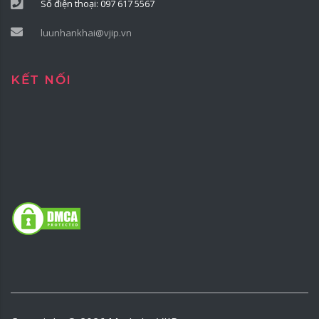
Số điện thoại: 097 617 5567
luunhankhai@vjip.vn
KẾT NỐI