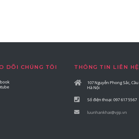
O DÕI CHÚNG TÔI
THÔNG TIN LIÊN HỆ
ebook
107 Nguyễn Phong Sắc, Cầu 
utube
Hà Nội
Số điện thoại: 097 617 5567
luunhankhai@vjip.vn