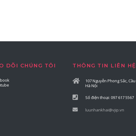
O DÕI CHÚNG TÔI
THÔNG TIN LIÊN HỆ
ebook
107 Nguyễn Phong Sắc, Cầu 
utube
Hà Nội
Số điện thoại: 097 617 5567
luunhankhai@vjip.vn