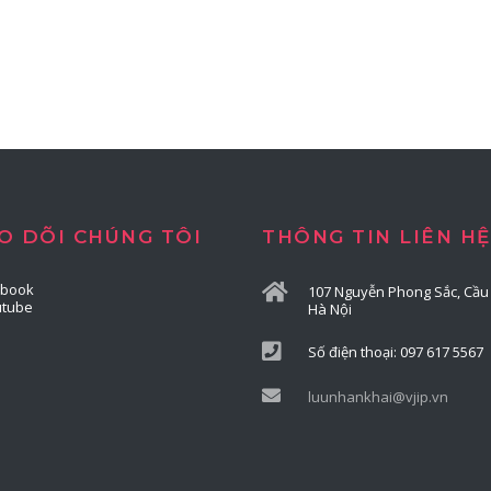
O DÕI CHÚNG TÔI
THÔNG TIN LIÊN HỆ
ebook
107 Nguyễn Phong Sắc, Cầu 
utube
Hà Nội
Số điện thoại: 097 617 5567
luunhankhai@vjip.vn