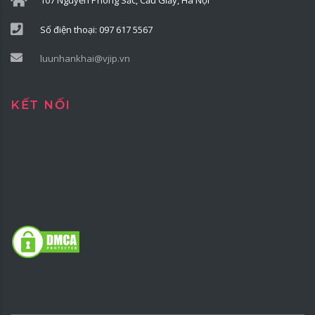
107 Nguyễn Phong Sắc, Cầu Giấy, Hà Nội
Số điện thoại: 097 617 5567
luunhankhai@vjip.vn
KẾT NỐI