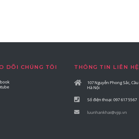
O DÕI CHÚNG TÔI
THÔNG TIN LIÊN HỆ
ebook
107 Nguyễn Phong Sắc, Cầu 
utube
Hà Nội
Số điện thoại: 097 617 5567
luunhankhai@vjip.vn